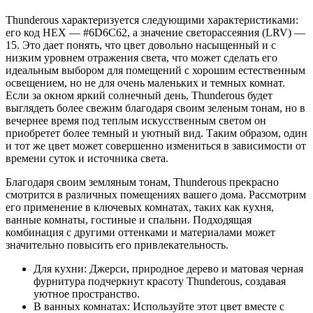
Thunderous характеризуется следующими характеристиками:
его код HEX — #6D6C62, а значение светорассеяния (LRV) —
15. Это дает понять, что цвет довольно насыщенный и с
низким уровнем отражения света, что может сделать его
идеальным выбором для помещений с хорошим естественным
освещением, но не для очень маленьких и темных комнат.
Если за окном яркий солнечный день, Thunderous будет
выглядеть более свежим благодаря своим зеленым тонам, но в
вечернее время под теплым искусственным светом он
приобретет более темный и уютный вид. Таким образом, один
и тот же цвет может совершенно измениться в зависимости от
времени суток и источника света.
Благодаря своим земляным тонам, Thunderous прекрасно
смотрится в различных помещениях вашего дома. Рассмотрим
его применение в ключевых комнатах, таких как кухня,
ванные комнаты, гостиные и спальни. Подходящая
комбинация с другими оттенками и материалами может
значительно повысить его привлекательность.
Для кухни: Джерси, природное дерево и матовая черная
фурнитура подчеркнут красоту Thunderous, создавая
уютное пространство.
В ванных комнатах: Используйте этот цвет вместе с