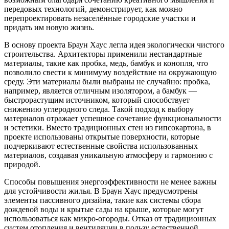
передовых технологий, демонстрирует, как можно
перепроектировать незаселённые городские участки и
придать им новую жизнь.
В основу проекта Браун Хаус легла идея экологически чистого
строительства. Архитекторы применили нестандартные
материалы, такие как пробка, медь, бамбук и конопля, что
позволило свести к минимуму воздействие на окружающую
среду. Эти материалы были выбраны не случайно: пробка,
например, является отличным изолятором, а бамбук —
быстрорастущим источником, который способствует
снижению углеродного следа. Такой подход к выбору
материалов отражает успешное сочетание функциональности
и эстетики. Вместо традиционных стен из гипсокартона, в
проекте использованы открытые поверхности, которые
подчеркивают естественные свойства использованных
материалов, создавая уникальную атмосферу и гармонию с
природой.
Способы повышения энергоэффективности не менее важны
для устойчивости жилья. В Браун Хаус предусмотрены
элементы пассивного дизайна, такие как системы сбора
дождевой воды и крытые сады на крыше, которые могут
использоваться как микро-огороды. Отказ от традиционных
систем отопления и вентиляции в пользу естественной