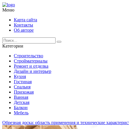
Меню
Карта сайта
Контакты
Об авторе
Категории
Строительство
Стройматериалы
Ремонт и отделка
Дизайн и интерьер
Кухня
Гостиная
Спальня
Прихожая
Ванная
Детская
Балкон
Мебель
Обрезная доска: область применения и технические характери