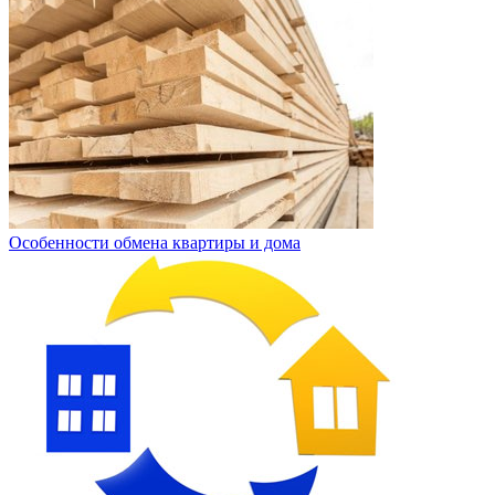
Особенности обмена квартиры и дома