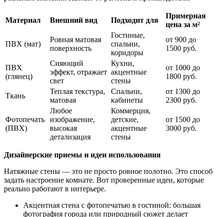
Примерная
Материал
Внешний вид
Подходит для
цена за
м
²
Гостиные,
Ровная матовая
от 900 до
ПВХ (мат)
спальни,
поверхность
1500 руб.
коридоры
Сияющий
Кухни,
ПВХ
от 1000 до
эффект, отражает
акцентные
(глянец)
1800 руб.
свет
стены
Теплая текстура,
Спальни,
от 1300 до
Ткань
матовая
кабинеты
2300 руб.
Любое
Коммерция,
Фотопечать
изображение,
детские,
от 1500 до
(ПВХ)
высокая
акцентные
3000 руб.
детализация
стены
Дизайнерские приемы и идеи использования
Натяжные стены — это не просто ровное полотно. Это способ
задать настроение комнате. Вот проверенные идеи, которые
реально работают в интерьере.
Акцентная стена с фотопечатью в гостиной: большая
фотография города или природный сюжет делает