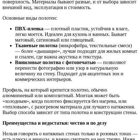
поверхность. Материалы бывают разные, и от выбора зависит
внешний вид, эксплуатация и стоимость.
Основные виды полотен:
ПВХ-пленка
— плотный пластик, устойчив к влаге,
легко моется. Идеален для кухонь и ванных. Бывает
матовый, сатиновый или глянцевый.
Тканевые полотна
(микрофибра, текстильные смеси)
— более «дышащие», лучше подходят для жилых комнат
и спален, где важна акустика и текстура.
Виниловые полотна с фотопечатью
— позволяют
перенести фотографию или узор в натуральную
величину на стену. Подходит для акцентных зон и
коммерческих интерьеров.
Профиль, на который крепится полотно, обычно
алюминиевый или композитный. Монтаж может быть
«холодным», когда полотно фиксируется без нагрева, или
«тепловым», с разогревом материала для лучшего натяжения.
Выбор способа зависит от типа полотна и конструкции стены.
Преимущества и недостатки: честно и по делу
Нельзя говорить о натяжных стенах только в розовых тонах —
есть плюсы и минусы, и важно смотреть на них трезво. Ниже