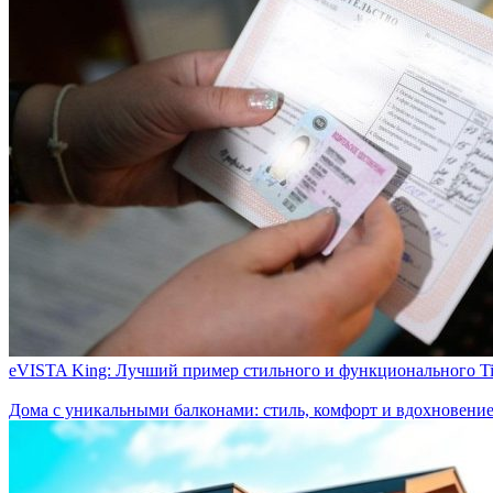
eVISTA King: Лучший пример стильного и функционального T
Дома с уникальными балконами: стиль, комфорт и вдохновени