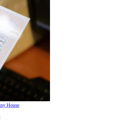
iny House
е