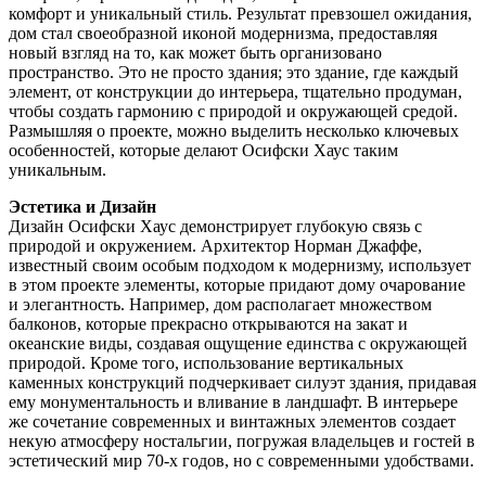
комфорт и уникальный стиль. Результат превзошел ожидания,
дом стал своеобразной иконой модернизма, предоставляя
новый взгляд на то, как может быть организовано
пространство. Это не просто здания; это здание, где каждый
элемент, от конструкции до интерьера, тщательно продуман,
чтобы создать гармонию с природой и окружающей средой.
Размышляя о проекте, можно выделить несколько ключевых
особенностей, которые делают Осифски Хаус таким
уникальным.
Эстетика и Дизайн
Дизайн Осифски Хаус демонстрирует глубокую связь с
природой и окружением. Архитектор Норман Джаффе,
известный своим особым подходом к модернизму, использует
в этом проекте элементы, которые придают дому очарование
и элегантность. Например, дом располагает множеством
балконов, которые прекрасно открываются на закат и
океанские виды, создавая ощущение единства с окружающей
природой. Кроме того, использование вертикальных
каменных конструкций подчеркивает силуэт здания, придавая
ему монументальность и вливание в ландшафт. В интерьере
же сочетание современных и винтажных элементов создает
некую атмосферу ностальгии, погружая владельцев и гостей в
эстетический мир 70-х годов, но с современными удобствами.