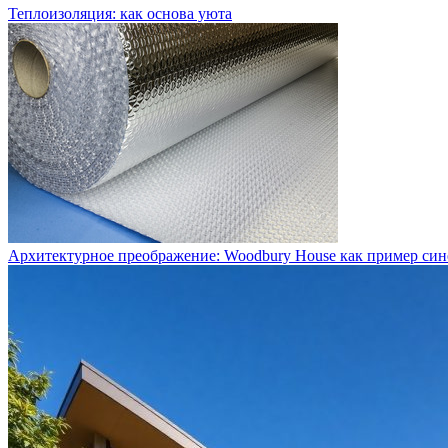
Теплоизоляция: как основа уюта
Архитектурное преображение: Woodbury House как пример си