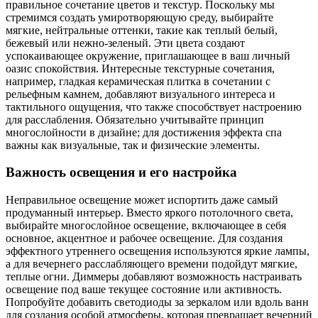
правильное сочетание цветов и текстур. Поскольку мы
стремимся создать умиротворяющую среду, выбирайте
мягкие, нейтральные оттенки, такие как теплый белый,
бежевый или нежно-зеленый. Эти цвета создают
успокаивающее окружение, приглашающее в ваш личный
оазис спокойствия. Интересные текстурные сочетания,
например, гладкая керамическая плитка в сочетании с
рельефным камнем, добавляют визуального интереса и
тактильного ощущения, что также способствует настроению
для расслабления. Обязательно учитывайте принцип
многослойности в дизайне; для достижения эффекта спа
важны как визуальные, так и физические элементы.
Важность освещения и его настройка
Неправильное освещение может испортить даже самый
продуманный интерьер. Вместо яркого потолочного света,
выбирайте многослойное освещение, включающее в себя
основное, акцентное и рабочее освещение. Для создания
эффектного утреннего освещения используются яркие лампы,
а для вечернего расслабляющего времени подойдут мягкие,
теплые огни. Диммеры добавляют возможность настраивать
освещение под ваше текущее состояние или активность.
Попробуйте добавить светодиоды за зеркалом или вдоль ванн
для создания особой атмосферы, которая превращает вечерний