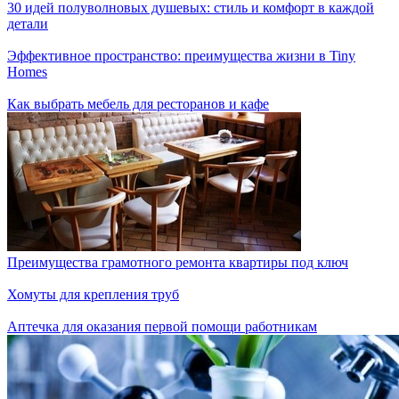
30 идей полуволновых душевых: стиль и комфорт в каждой
детали
Эффективное пространство: преимущества жизни в Tiny
Homes
Как выбрать мебель для ресторанов и кафе
Преимущества грамотного ремонта квартиры под ключ
Хомуты для крепления труб
Аптечка для оказания первой помощи работникам