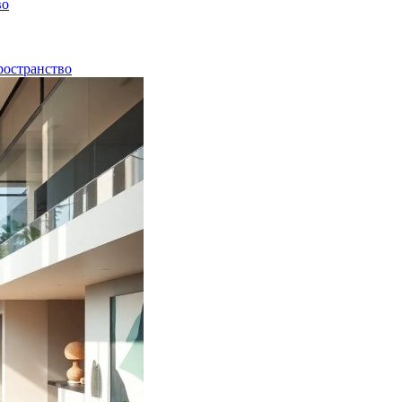
во
ространство