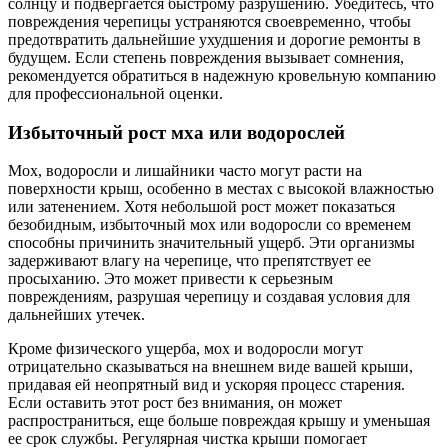
солнцу и подвергается быстрому разрушению. Убедитесь, что
повреждения черепицы устраняются своевременно, чтобы
предотвратить дальнейшие ухудшения и дорогие ремонты в
будущем. Если степень повреждения вызывает сомнения,
рекомендуется обратиться в надежную кровельную компанию
для профессиональной оценки.
Избыточный рост мха или водорослей
Мох, водоросли и лишайники часто могут расти на
поверхности крыш, особенно в местах с высокой влажностью
или затенением. Хотя небольшой рост может показаться
безобидным, избыточный мох или водоросли со временем
способны причинить значительный ущерб. Эти организмы
задерживают влагу на черепице, что препятствует ее
просыханию. Это может привести к серьезным
повреждениям, разрушая черепицу и создавая условия для
дальнейших утечек.
Кроме физического ущерба, мох и водоросли могут
отрицательно сказываться на внешнем виде вашей крыши,
придавая ей неопрятный вид и ускоряя процесс старения.
Если оставить этот рост без внимания, он может
распространиться, еще больше повреждая крышу и уменьшая
ее срок службы. Регулярная чистка крыши помогает