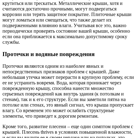
крутиться или трескаться. Металлические крыши, хотя и
считаются достаточно прочными, могут подвергаться
коррозии или терять защитное покрытие. Плиточные крыши
могут ломаться или смещаться, что также делает их
подверженными влиянию влаги. Учитывая все это, важно
периодически проверять состояние вашей крыши, особенно
если она приближается к максимально допустимому сроку
службы.
Протечки и водяные повреждения
Протечки являются одним из наиболее явных и
непосредственных признаков проблем с крышей. Даже
небольшая утечка может перерасти в крупную проблему, если
ее не устранить вовремя. Вода, которая проникает через
поврежденную крышу, способна нанести множество
серьезных повреждений как внутрь здания (к потолкам и
стенам), так и к его структуре. Если вы заметили пятна на
потолке или стенах, это явный сигнал, что крыша пропускает
влагу. Со временем это может ослабить структурные
элементы, что приведет к дорогим ремонтам.
Кроме того, развитие плесени – еще один симптом проблем с
крышей. Плесень thrives в условиях повышенной влажности,
и если вы видите ее в своем чердаке или на потолках, это,