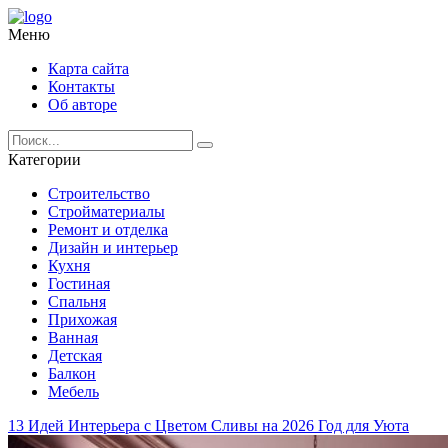
Меню
Карта сайта
Контакты
Об авторе
Категории
Строительство
Стройматериалы
Ремонт и отделка
Дизайн и интерьер
Кухня
Гостиная
Спальня
Прихожая
Ванная
Детская
Балкон
Мебель
13 Идей Интерьера с Цветом Сливы на 2026 Год для Уюта