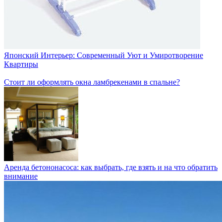
Японский Интерьер: Современный Уют и Умиротворение
Квартиры
Стоит ли оформлять окна ламбрекенами в спальне?
Аренда бетононасоса: как выбрать, где взять и на что обратить
внимание