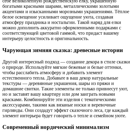
себе великолепную рождественскую елку, украшенную
богатыми красными шарами, металлическими золотыми
акцентами и изысканными морозными украшениями. Тёплое
белое освещение усиливает ощущение уюта, создавая
атмосферу праздника и ностальгии. Такой наряд для елки
можно дополнить аккуратно оформленными подарками с
соответствующей цветовой гаммой, что придаст вашему
интерьеру целостность и оригинальность.
Чарующая зимняя сказка: древесные истории
Другой интересный подход — создание декора в стиле сказки
о природе. Используйте мягкие бежевые и белые оттенки,
чтобы расслабить атмосферу и добавить элемент
естественного тепла. Добавьте в ваш декор натуральные
текстуры — деревянные украшения, шары из пряжи и
домашние свитки. Такие элементы не только привнесут уют,
но и заставят вашу квартиру или дом заиграть новыми
красками. Комбинируйте эти изделия с тематическими
аксессуарами, такими как вязаные носки и веревочные
гирлянды. Они создадут эффект сказочного леса, где каждый
элемент интерьера будет говорить о тепле и семейном уюте.
Современный нордический минимализм