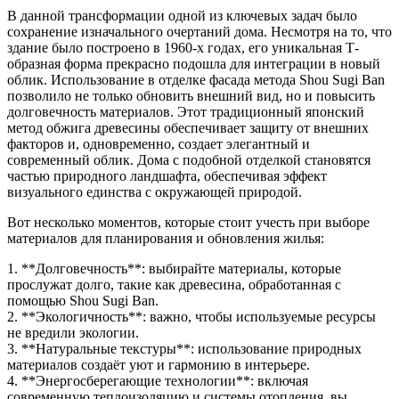
В данной трансформации одной из ключевых задач было
сохранение изначального очертаний дома. Несмотря на то, что
здание было построено в 1960-х годах, его уникальная Т-
образная форма прекрасно подошла для интеграции в новый
облик. Использование в отделке фасада метода Shou Sugi Ban
позволило не только обновить внешний вид, но и повысить
долговечность материалов. Этот традиционный японский
метод обжига древесины обеспечивает защиту от внешних
факторов и, одновременно, создает элегантный и
современный облик. Дома с подобной отделкой становятся
частью природного ландшафта, обеспечивая эффект
визуального единства с окружающей природой.
Вот несколько моментов, которые стоит учесть при выборе
материалов для планирования и обновления жилья:
1. **Долговечность**: выбирайте материалы, которые
прослужат долго, такие как древесина, обработанная с
помощью Shou Sugi Ban.
2. **Экологичность**: важно, чтобы используемые ресурсы
не вредили экологии.
3. **Натуральные текстуры**: использование природных
материалов создаёт уют и гармонию в интерьере.
4. **Энергосберегающие технологии**: включая
современную теплоизоляцию и системы отопления, вы