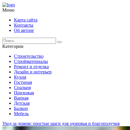
Меню
Карта сайта
Контакты
Об авторе
Категории
Строительство
Стройматериалы
Ремонт и отделка
Дизайн и интерьер
Кухня
Гостиная
Спальня
Прихожая
Ванная
Детская
Балкон
Мебель
Уход за домом: простые шаги для здоровья и благополучия