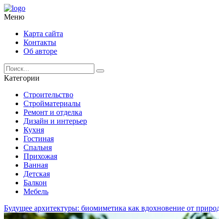
Меню
Карта сайта
Контакты
Об авторе
Категории
Строительство
Стройматериалы
Ремонт и отделка
Дизайн и интерьер
Кухня
Гостиная
Спальня
Прихожая
Ванная
Детская
Балкон
Мебель
Будущее архитектуры: биомиметика как вдохновение от приро