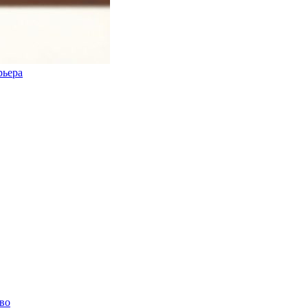
рьера
тво