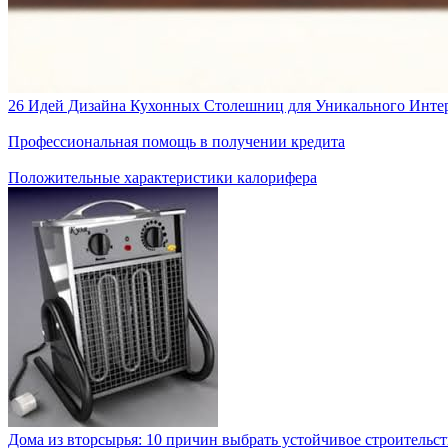
26 Идей Дизайна Кухонных Столешниц для Уникального Инте
Профессиональная помощь в получении кредита
Положительные характеристики калорифера
Дома из вторсырья: 10 причин выбрать устойчивое строительс