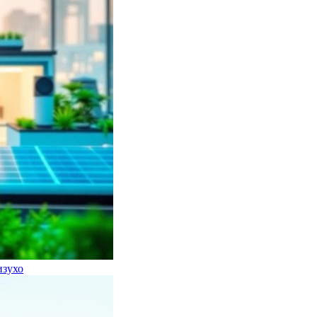
изухо