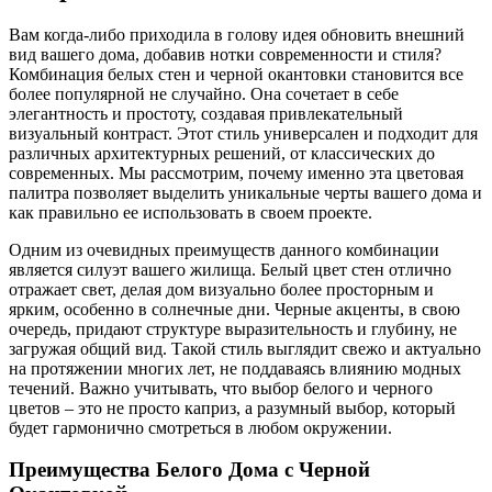
Вам когда-либо приходила в голову идея обновить внешний
вид вашего дома, добавив нотки современности и стиля?
Комбинация белых стен и черной окантовки становится все
более популярной не случайно. Она сочетает в себе
элегантность и простоту, создавая привлекательный
визуальный контраст. Этот стиль универсален и подходит для
различных архитектурных решений, от классических до
современных. Мы рассмотрим, почему именно эта цветовая
палитра позволяет выделить уникальные черты вашего дома и
как правильно ее использовать в своем проекте.
Одним из очевидных преимуществ данного комбинации
является силуэт вашего жилища. Белый цвет стен отлично
отражает свет, делая дом визуально более просторным и
ярким, особенно в солнечные дни. Черные акценты, в свою
очередь, придают структуре выразительность и глубину, не
загружая общий вид. Такой стиль выглядит свежо и актуально
на протяжении многих лет, не поддаваясь влиянию модных
течений. Важно учитывать, что выбор белого и черного
цветов – это не просто каприз, а разумный выбор, который
будет гармонично смотреться в любом окружении.
Преимущества Белого Дома с Черной