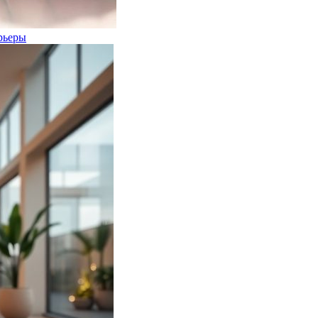
рьеры