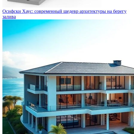
Осифски Хаус: современный шедевр архитектуры на берегу
залива