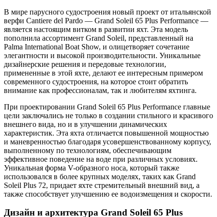
В мире парусного судостроения новый проект от итальянской
верфи Cantiere del Pardo — Grand Soleil 65 Plus Performance —
является настоящим витком в развитии яхт. Эта модель
пополнила ассортимент Grand Soleil, представленный на
Palma International Boat Show, и олицетворяет сочетание
элегантности и высокой производительности. Уникальные
дизайнерские решения и передовые технологии,
примененные в этой яхте, делают ее интересным примером
современного судостроения, на которое стоит обратить
внимание как профессионалам, так и любителям яхтинга.
При проектировании Grand Soleil 65 Plus Performance главные
цели заключались не только в создании стильного и красивого
внешнего вида, но и в улучшении динамических
характеристик. Эта яхта отличается повышенной мощностью
и маневренностью благодаря усовершенствованному корпусу,
выполненному по технологиям, обеспечивающим
эффективное поведение на воде при различных условиях.
Уникальная форма V-образного носа, который также
использовался в более крупных моделях, таких как Grand
Soleil Plus 72, придает яхте стремительный внешний вид, а
также способствует улучшению ее водоизмещения и скорости.
Дизайн и архитектура Grand Soleil 65 Plus