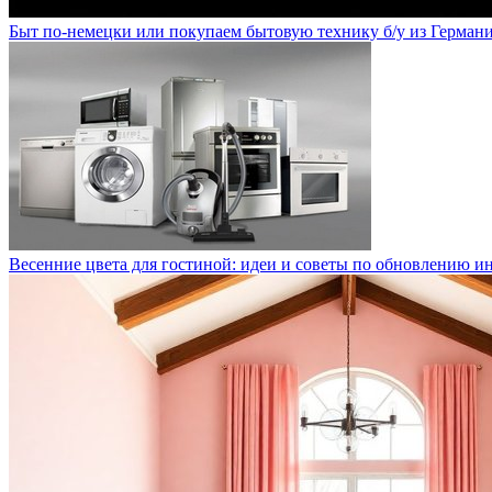
Быт по-немецки или покупаем бытовую технику б/у из Герман
Весенние цвета для гостиной: идеи и советы по обновлению и