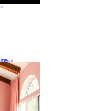
ии
нтерьера