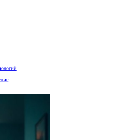
нологий
ение