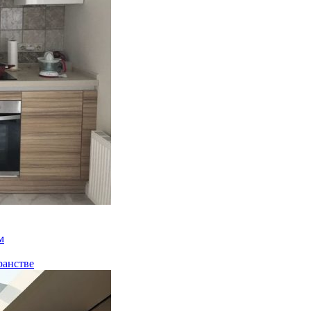
м
ранстве