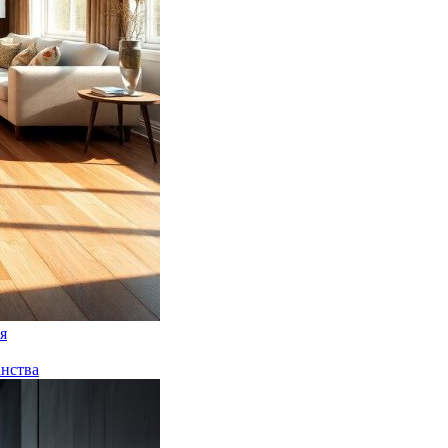
я
анства