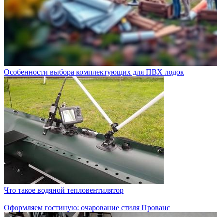
Особенности выбора комплектующих для ПВХ лодок
Что такое водяной тепловентилятор
Оформляем гостиную: очарование стиля Прованс