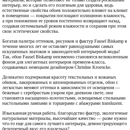
интерьер, но и сделать его полезным для здоровья, ведь
естественные свойства обоев положительно влияют на климат
в помещении — покрытия поглощают излишнюю влажность,
а при понижении ее уровня постепенно возвращают назад,
создавая оптимальный режим влажности и сохраняя при этом
свои эстетические свойства.
Богатая палитра оттенков, рисунков и фактур Fausel Biskamp в
течение многих лет не оставляет равнодушными самых
искушенных знатоков и законодателей интерьерной моды!
Так, обои Fausel Biskamp неизменно становятся великолепным
фоном для элегантных интерьеров премиум-класса,
создаваемых немецким дизайнером Christine Kroencke.
Деликатно подчеркивая красоту текстильных и кожаных
обивок, лакированных и шпонированных отделок, обои с
легкостью меняют оттенки в зависимости от освещения —
бежевые с серебристым узором при дневном свете, они
становятся насыщенно-золотистыми, освещаемые стильными
настольными лампами и торшерами с абажурами transluzent.
Изысканная ручная работа, благородство фактур, экологичные
натуральные материалы, высочайшее качество — разве нужно
что-то еще для самого лучшего интерьера, демонстрирующего
безупречный вкус его владельца?