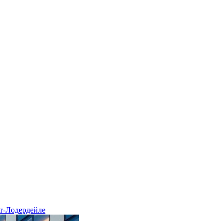
рт-Лодердейле