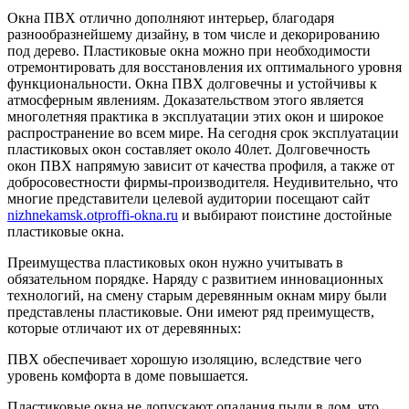
Окна ПВХ отлично дополняют интерьер, благодаря
разнообразнейшему дизайну, в том числе и декорированию
под дерево. Пластиковые окна можно при необходимости
отремонтировать для восстановления их оптимального уровня
функциональности. Окна ПВХ долговечны и устойчивы к
атмосферным явлениям. Доказательством этого является
многолетняя практика в эксплуатации этих окон и широкое
распространение во всем мире. На сегодня срок эксплуатации
пластиковых окон составляет около 40лет. Долговечность
окон ПВХ напрямую зависит от качества профиля, а также от
добросовестности фирмы-производителя. Неудивительно, что
многие представители целевой аудитории посещают сайт
nizhnekamsk.otproffi-okna.ru
и выбирают поистине достойные
пластиковые окна.
Преимущества пластиковых окон нужно учитывать в
обязательном порядке. Наряду с развитием инновационных
технологий, на смену старым деревянным окнам миру были
представлены пластиковые. Они имеют ряд преимуществ,
которые отличают их от деревянных:
ПВХ обеспечивает хорошую изоляцию, вследствие чего
уровень комфорта в доме повышается.
Пластиковые окна не допускают опадания пыли в дом, что