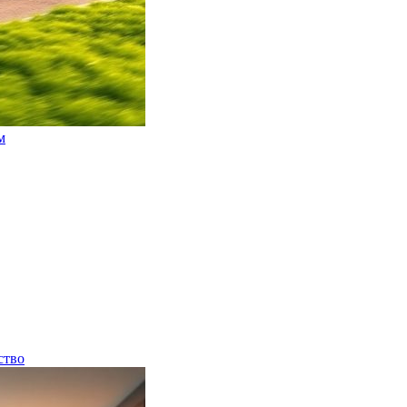
м
ство