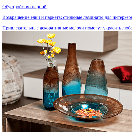
Обустройство парной
Возвращение елки и паркета: стильные ламинаты для интерьер
Привлекательные декоративные мелочи помогут украсить люб