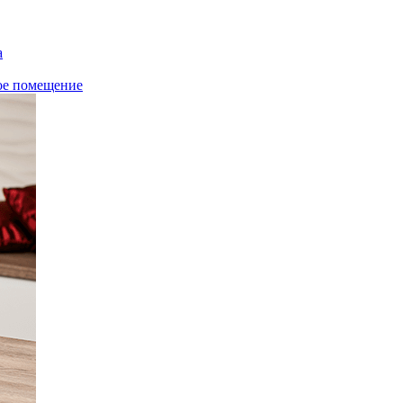
а
ое помещение