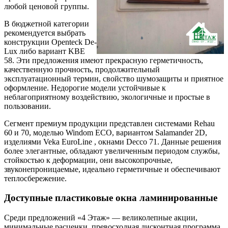
любой ценовой группы.
В бюджетной категории
рекомендуется выбрать
конструкции Openteck De-
Lux либо вариант KBE
58. Эти предложения имеют прекрасную герметичность,
качественную прочность, продолжительный
эксплуатационный термин, свойство шумозащиты и приятное
оформление. Недорогие модели устойчивые к
неблагоприятному воздействию, экологичные и простые в
пользовании.
Сегмент премиум продукции представлен системами Rehau
60 и 70, моделью Windom ECO, вариантом Salamander 2D,
изделиями Veka EuroLine , окнами Decco 71. Данные решения
более элегантные, обладают увеличенным периодом службы,
стойкостью к деформации, они высокопрочные,
звуконепроницаемые, идеально герметичные и обеспечивают
теплосбережение.
Доступные пластиковые окна ламинированные
Среди предложений «4 Этаж» — великолепные акции,
минимальные расценки, превосходная дисконтная программа