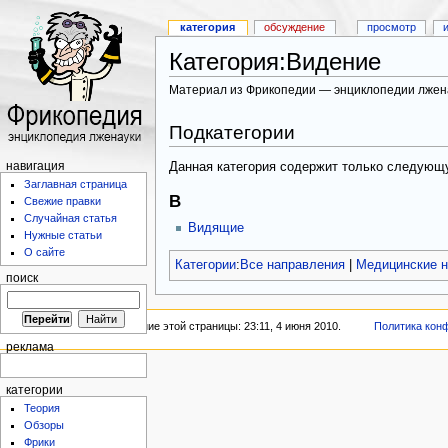
категория
обсуждение
просмотр
Категория:Видение
Материал из Фрикопедии — энциклопедии лжен
Подкатегории
Данная категория содержит только следующ
навигация
Заглавная страница
В
Свежие правки
Случайная статья
Видящие
Нужные статьи
О сайте
Категории
:
Все направления
|
Медицинские н
поиск
Последнее изменение этой страницы: 23:11, 4 июня 2010.
Политика кон
реклама
категории
Теория
Обзоры
Фрики