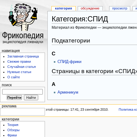
категория
обсуждение
просмотр
Категория:СПИД
Материал из Фрикопедии — энциклопедии лжен
Подкатегории
навигация
С
Заглавная страница
СПИД-фрики
Свежие правки
Случайная статья
Страницы в категории «СПИД
Нужные статьи
О сайте
А
поиск
Арменикум
реклама
Последнее изменение этой страницы: 17:41, 23 сентября 2010.
Политика к
категории
Теория
Обзоры
Фрики