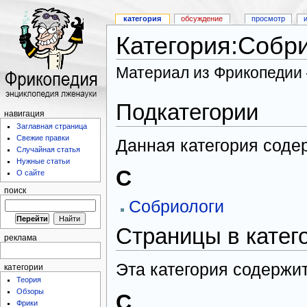
категория
обсуждение
просмотр
Категория:Собр
Материал из Фрикопедии
Подкатегории
навигация
Заглавная страница
Свежие правки
Данная категория соде
Случайная статья
Нужные статьи
С
О сайте
поиск
Собриологи
Страницы в катег
реклама
Эта категория содержит
категории
Теория
Обзоры
С
Фрики