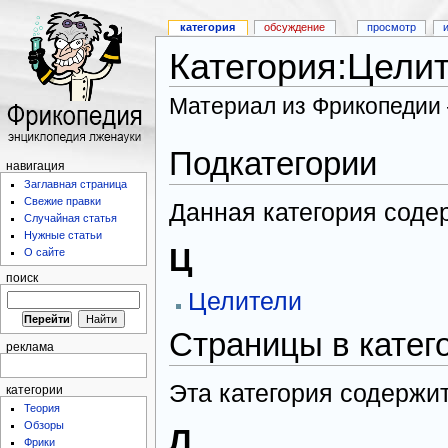
категория
обсуждение
просмотр
Категория:Цели
Материал из Фрикопедии
Подкатегории
навигация
Заглавная страница
Свежие правки
Данная категория соде
Случайная статья
Нужные статьи
Ц
О сайте
поиск
Целители
Страницы в катег
реклама
Эта категория содержит
категории
Теория
Обзоры
Л
Фрики