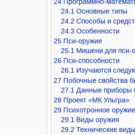
24
Программно-математ
24.1
Основные типы
24.2
Способы и средс
24.3
Особенности
25
Пси-оружие
25.1
Мишени для пси-
26
Пси-способности
26.1
Изучаются следу
27
Побочные свойства б
27.1
Данные приборы п
28
Проект «МК Ультра»
29
Психотронное оружи
29.1
Виды оружия
29.2
Технические вид