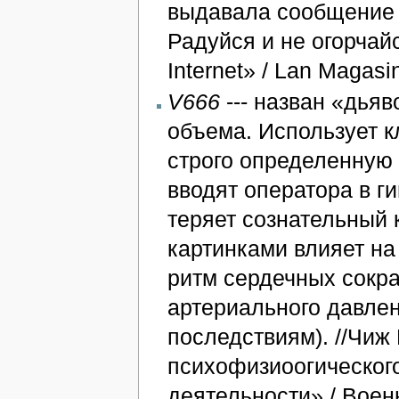
выдавала сообщение «
Радуйся и не огорчай
Internet» / Lan Magasi
V666
--- назван «дьяв
объема. Использует к
строго определенную
вводят оператора в г
теряет сознательный 
картинками влияет на
ритм сердечных сокр
артериального давле
последствиям). //Чиж
психофизиоогическог
деятельности» / Вое