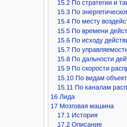
15.2
По стратегии и т
15.3
По энергетическо
15.4
По месту воздейс
15.5
По времени дейс
15.6
По исходу действ
15.7
По управляемост
15.8
По дальности дей
15.9
По скорости расп
15.10
По видам объек
15.11
По каналам рас
16
Лида
17
Мозговая машина
17.1
История
17.2
Описание