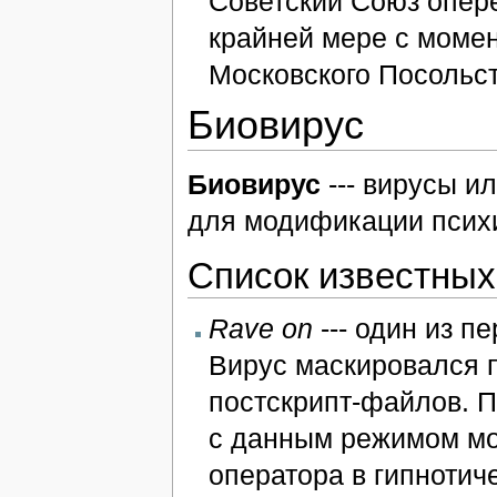
Советский Союз опер
крайней мере с момен
Московского Посольст
Биовирус
Биовирус
--- вирусы и
для модификации психи
Список известны
Rave on
--- один из п
Вирус маскировался 
постскрипт-файлов. П
с данным режимом мон
оператора в гипнотич