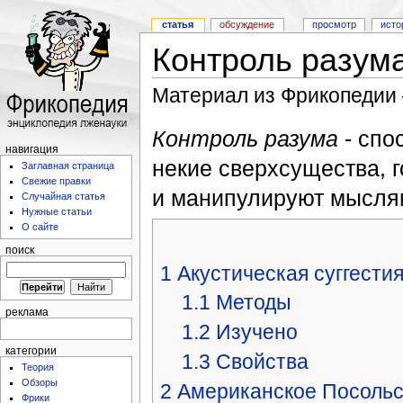
статья
обсуждение
просмотр
исто
Контроль разум
Материал из Фрикопедии
Контроль разума
- спо
навигация
некие сверхсущества, 
Заглавная страница
Свежие правки
и манипулируют мысля
Случайная статья
Нужные статьи
О сайте
поиск
1
Акустическая суггести
1.1
Методы
реклама
1.2
Изучено
категории
1.3
Свойства
Теория
Обзоры
2
Американское Посольс
Фрики