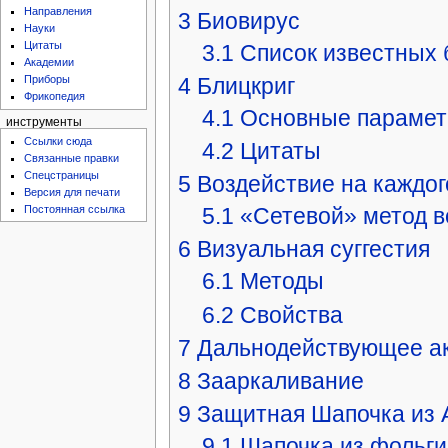
Направления
3
Биовирус
Науки
Цитаты
3.1
Список известных 
Академии
4
Блицкриг
Приборы
Фрикопедия
4.1
Основные параме
инструменты
Ссылки сюда
4.2
Цитаты
Связанные правки
Спецстраницы
5
Воздействие на каждог
Версия для печати
Постоянная ссылка
5.1
«Сетевой» метод в
6
Визуальная суггестия
6.1
Методы
6.2
Свойства
7
Дальнодействующее ак
8
Зааркаливание
9
Защитная Шапочка из 
9.1
Шапочка из фольги