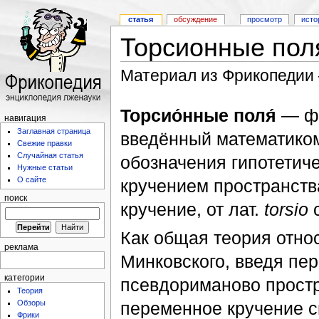
статья
обсуждение
просмотр
исто
Торсионные пол
Материал из Фрикопедии
Торсио́нные поля́
— фи
навигация
Заглавная страница
введённый математиком
Свежие правки
Случайная статья
обозначения гипотетич
Нужные статьи
О сайте
кручением пространств
поиск
кручение, от лат.
torsio
с
Как общая теория отно
реклама
Минковского, введя пер
категории
псевдориманово прост
Теория
переменное кручение с
Обзоры
Фрики