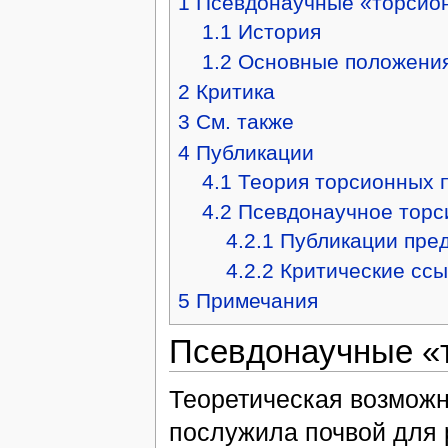
1
Псевдонаучные «торсио
1.1
История
1.2
Основные положени
2
Критика
3
См. также
4
Публикации
4.1
Теория торсионных п
4.2
Псевдонаучное торс
4.2.1
Публикации пре
4.2.2
Критические ссы
5
Примечания
Псевдонаучные «
Теоретическая возможн
послужила почвой для 