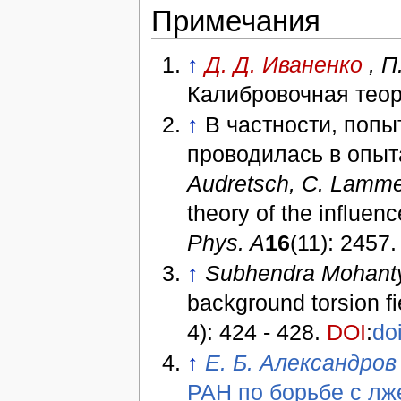
Примечания
↑
Д. Д. Иваненко
, 
Калибровочная теори
↑
В частности, попы
проводилась в опыт
Audretsch, C. Lamme
theory of the influenc
Phys. A
16
(11): 2457
↑
Subhendra Mohanty
background torsion f
4): 424 - 428.
DOI
:
do
↑
Е. Б. Александров
РАН по борьбе с л