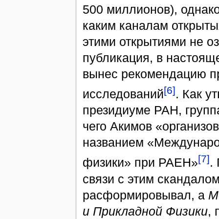
500 миллионов), однак
каким каналам открыты
этими открытиями не о
публикация, в настояще
вынес рекомендацию п
[6]
исследований
. Как у
президиуме РАН, групп
чего Акимов «организо
названием «Международ
[7]
физики» при РАЕН»
.
связи с этим скандало
расформировывал, а
М
и Прикладной Физики
,