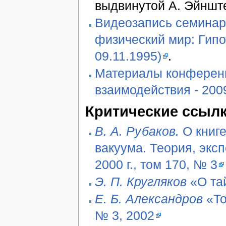
выдвинутой А. Эйншт
Видеозапись семинара
физический мир: Гипо
09.11.1995)
.
Материалы конферен
взаимодействия - 2009
Критические ссыл
В. А. Рубаков.
О книге
вакуума. Теория, экс
2000 г., том 170, № 3
Э. П. Кругляков
«О та
Е. Б. Александров
«То
№ 3, 2002