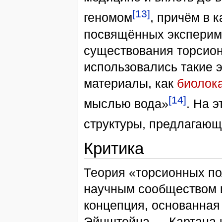
[13]
геномом
, причём в 
посвящённых эксперим
существования торсио
использовались такие э
материалы, как
биолок
[14]
мыслью вода»
. На 
структуры, предлагающ
Критика
Теория «торсионных по
научным сообществом и
концепция, основанная
Эйнштейна — Картана 