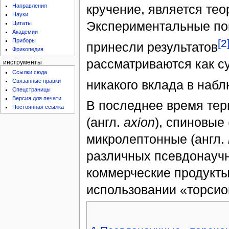
кручение, является те
Направления
Науки
Экспериментальные по
Цитаты
Академии
[2
Приборы
принесли результатов
Фрикопедия
рассматриваются как су
инструменты
Ссылки сюда
Связанные правки
никакого вклада в на
Спецстраницы
Версия для печати
В последнее время тер
Постоянная ссылка
(англ.
axion
), спиновые 
микролептонные (англ.
различных псевдонаучн
коммерческие продукты
использовании «торсио