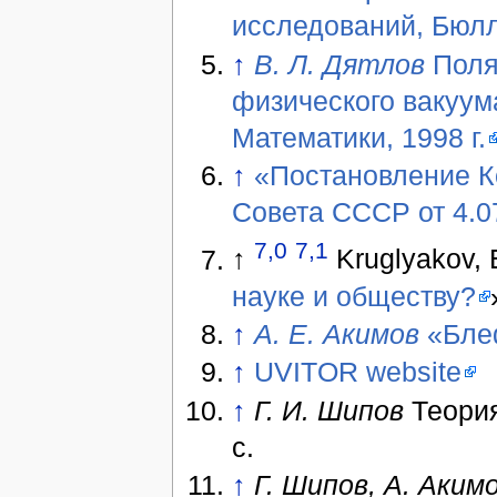
исследований, Бюл
↑
В. Л. Дятлов
Поля
физического вакуум
Математики, 1998 г.
↑
«Постановление К
Совета СССР от 4.07
7,0
7,1
↑
Kruglyakov, 
науке и обществу?
↑
А. Е. Акимов
«Блеф
↑
UVITOR website
↑
Г. И. Шипов
Теория
с.
↑
Г. Шипов, А. Аким