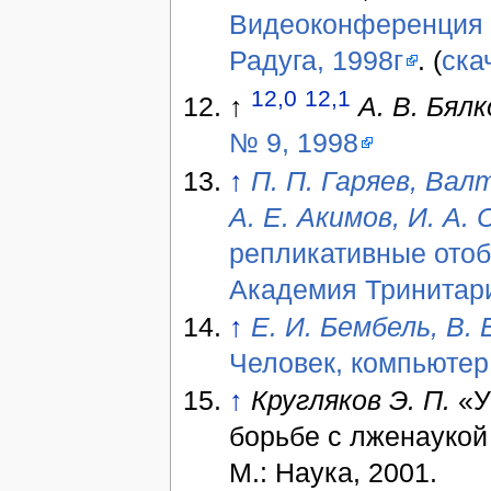
Видеоконференция «
Радуга, 1998г
. (
ска
12,0
12,1
↑
А. В. Бялк
№ 9, 1998
↑
П. П. Гаряев, Вал
А. Е. Акимов, И. А.
репликативные отоб
Академия Тринитар
↑
Е. И. Бембель, В. 
Человек, компьютер
↑
Кругляков Э. П.
«У
борьбе с лженаукой
М.: Наука, 2001.