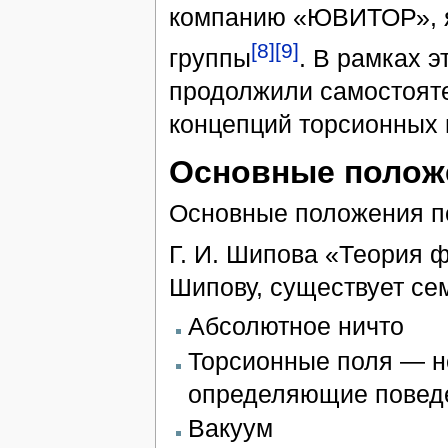
компанию «ЮВИТОР», я
[8]
[9]
группы
. В рамках э
продолжили самостояте
концепций торсионных 
Основные полож
Основные положения пс
Г. И. Шипова «Теория 
Шипову, существует се
Абсолютное ничто
Торсионные поля — н
определяющие поведе
Вакуум