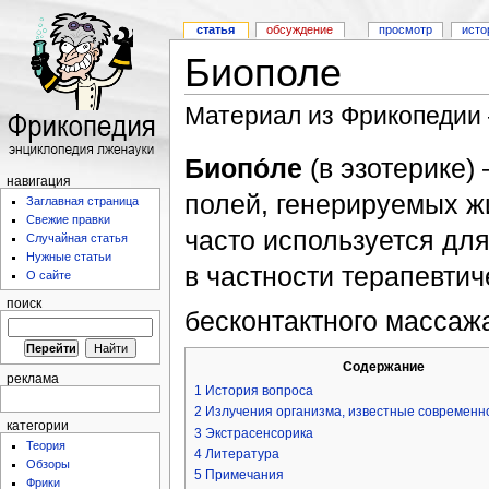
статья
обсуждение
просмотр
исто
Биополе
Материал из Фрикопедии
Биопо́ле
(в эзотерике)
навигация
полей, генерируемых ж
Заглавная страница
Свежие правки
часто используется дл
Случайная статья
Нужные статьи
в частности терапевтич
О сайте
поиск
бесконтактного массаж
Содержание
реклама
1
История вопроса
2
Излучения организма, известные современн
категории
3
Экстрасенсорика
Теория
4
Литература
Обзоры
5
Примечания
Фрики