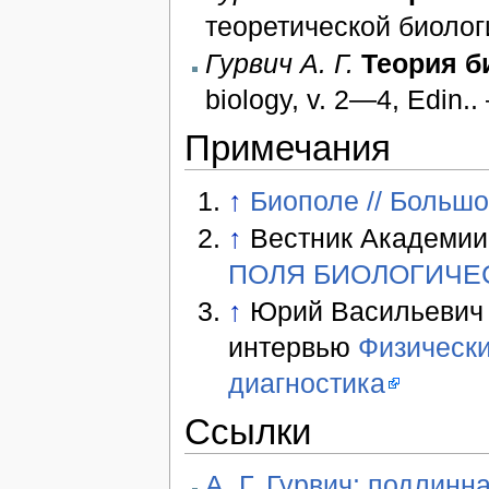
теоретической биологии
Гурвич А. Г.
Теория б
biology, v. 2—4, Edin.
Примечания
↑
Биополе // Больш
↑
Вестник Академии 
ПОЛЯ БИОЛОГИЧЕ
↑
Юрий Васильевич 
интервью
Физически
диагностика
Ссылки
А. Г. Гурвич: подлинн