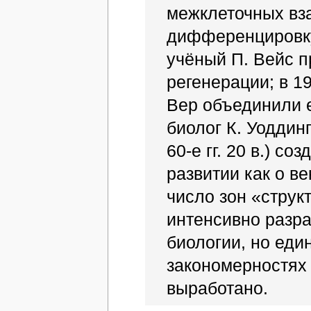
межклеточных вз
дифференцировку
учёный П. Вейс п
регенерации; в 1
Вер объединили е
биолог К. Уоддин
60-е гг. 20 в.) 
развитии как о в
число зон «струк
интенсивно разр
биологии, но еди
закономерностях
выработано.