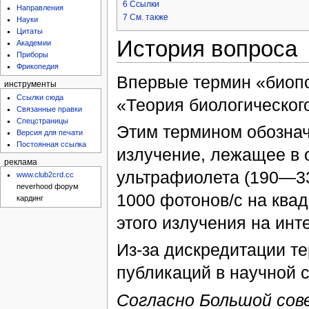
6
Ссылки
Направления
7
См. также
Науки
Цитаты
История вопроса
Академии
Приборы
Фрикопедия
Впервые термин «биоп
инструменты
Ссылки сюда
«Теория биологического
Связанные правки
Спецстраницы
Этим термином обознач
Версия для печати
Постоянная ссылка
излучение, лежащее в 
реклама
ультрафиолета (190—33
www.club2crd.cc
neverhood форум
1000 фотонов/с на ква
кардинг
этого излучения на инт
Из-за дискредитации т
публикаций в научной 
Согласно Большой сов