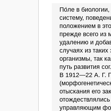
По́ле в биологии
систему, поведен
положением в это
прежде всего из
удалению и доба
случаях из таки
организмы, так к
путь развития со
В 1912—22 А. Г. 
(морфогенетическ
отыскания его за
отождествлялись
управляющим фор