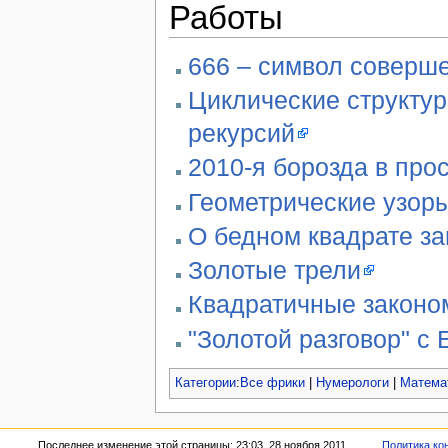
Работы
666 – символ соверше
Циклические структу
рекурсий
2010-я борозда в про
Геометрические узор
О бедном квадрате за
Золотые трели
Квадратичные законо
"Золотой разговор" с
Категории
:
Все фрики
|
Нумерологи
|
Матема
Последнее изменение этой страницы: 23:03, 28 ноября 2011.
Политика ко