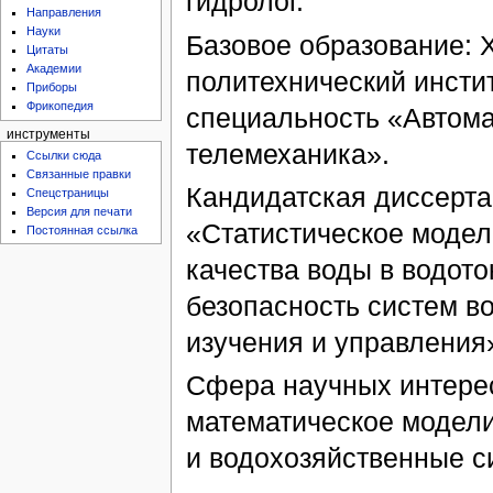
гидролог.
Направления
Науки
Базовое образование: 
Цитаты
Академии
политехнический инстит
Приборы
Фрикопедия
специальность «Автома
инструменты
телемеханика».
Ссылки сюда
Связанные правки
Кандидатская диссерт
Спецстраницы
Версия для печати
«Статистическое моде
Постоянная ссылка
качества воды в водото
безопасность систем в
изучения и управления»
Сфера научных интерес
математическое модел
и водохозяйственные с