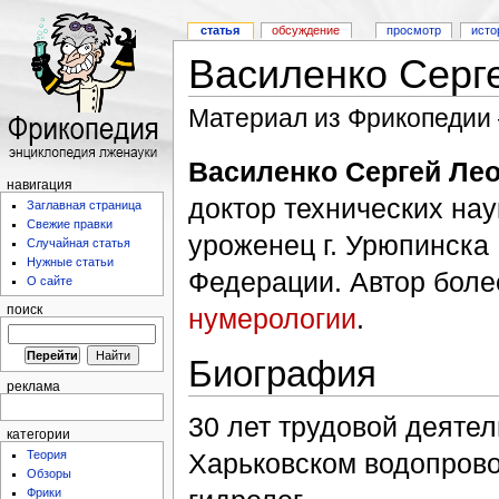
статья
обсуждение
просмотр
исто
Василенко Серг
Материал из Фрикопедии
Василенко Сергей Ле
навигация
доктор технических наук
Заглавная страница
Свежие правки
уроженец г. Урюпинска
Случайная статья
Нужные статьи
Федерации. Автор боле
О сайте
нумерологии
.
поиск
Биография
реклама
30 лет трудовой деятел
категории
Харьковском водопрово
Теория
Обзоры
Фрики