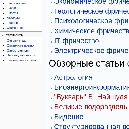
Экономическое фриче
Направления
Науки
Геологическое фриче
Цитаты
Академии
Психологическое фри
Приборы
Фрикопедия
Химическое фричест
инструменты
IT-фричество
Ссылки сюда
Связанные правки
Электрическое фриче
Спецстраницы
Версия для печати
Обзорные статьи 
Постоянная ссылка
Астрология
Биоэнергоинформати
"Букварь" В. Найшуля
Великие водоразделы
Видение
Структурированная в