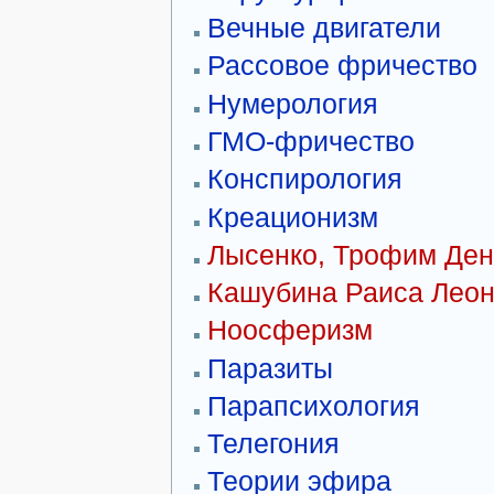
Вечные двигатели
Рассовое фричество
Нумерология
ГМО-фричество
Конспирология
Креационизм
Лысенко, Трофим Ден
Кашубина Раиcа Лео
Ноосферизм
Паразиты
Парапсихология
Телегония
Теории эфира