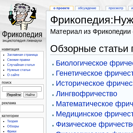
о проекте
обсуждение
просмотр
и
Фрикопедия:Нуж
Материал из Фрикопедии
Обзорные статьи 
навигация
Заглавная страница
Свежие правки
Биологическое фриче
Случайная статья
Нужные статьи
Генетическое фричес
О сайте
Историческое фричес
поиск
Лингвофричество
Математическое фрич
реклама
Медицинское фричес
категории
Теория
Физическое фричеств
Обзоры
Фрики