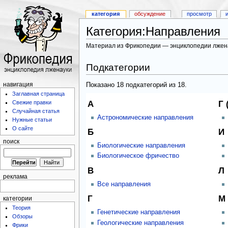
категория
обсуждение
просмотр
Категория:Направления
Материал из Фрикопедии — энциклопедии лжен
Подкатегории
Показано 18 подкатегорий из 18.
навигация
Заглавная страница
А
Г 
Свежие правки
Случайная статья
Астрономические направления
Нужные статьи
О сайте
Б
И
поиск
Биологические направления
Биологическое фричество
В
Л
реклама
Все направления
Г
М
категории
Теория
Генетические направления
Обзоры
Геологические направления
Фрики