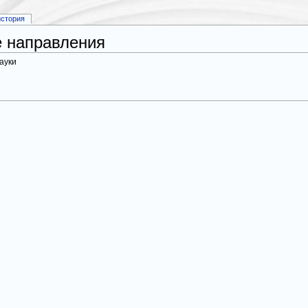
история
е направления
ауки