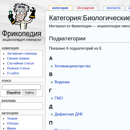
категория
обсуждение
просмотр
Категория:Биологически
Материал из Фрикопедии — энциклопедии лжен
Подкатегории
Показано 6 подкатегорий из 6.
навигация
Заглавная страница
А
Свежие правки
Случайная статья
Антивакцинаторство
Нужные статьи
О сайте
В
поиск
Видение
Г
ГМО
реклама
Д
категории
Дефектная ДНК
Теория
П
Обзоры
Фрики