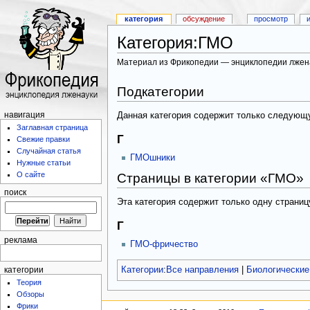
категория
обсуждение
просмотр
Категория:ГМО
Материал из Фрикопедии — энциклопедии лжен
Подкатегории
Данная категория содержит только следующ
навигация
Заглавная страница
Г
Свежие правки
Случайная статья
ГМОшники
Нужные статьи
О сайте
Страницы в категории «ГМО»
поиск
Эта категория содержит только одну страниц
Г
реклама
ГМО-фричество
Категории
:
Все направления
|
Биологические
категории
Теория
Обзоры
Фрики