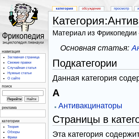
категория
обсуждение
просмотр
Категория:Анти
Материал из Фрикопедии
Основная статья:
А
навигация
Заглавная страница
Подкатегории
Свежие правки
Случайная статья
Нужные статьи
Данная категория соде
О сайте
поиск
А
Антивакцинаторы
реклама
Страницы в катег
категории
Теория
Эта категория содержит
Обзоры
Фрики