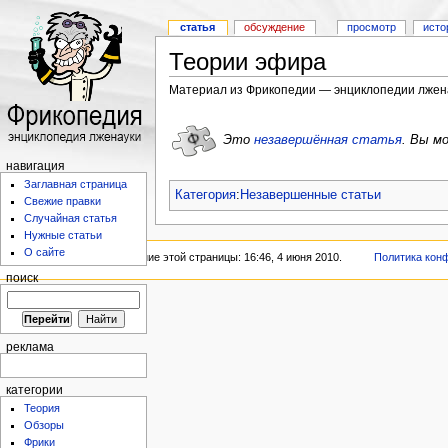
статья
обсуждение
просмотр
исто
Теории эфира
Материал из Фрикопедии — энциклопедии лжен
Это
незавершённая статья
.
Вы мо
навигация
Заглавная страница
Категория
:
Незавершенные статьи
Свежие правки
Случайная статья
Нужные статьи
О сайте
Последнее изменение этой страницы: 16:46, 4 июня 2010.
Политика кон
поиск
реклама
категории
Теория
Обзоры
Фрики