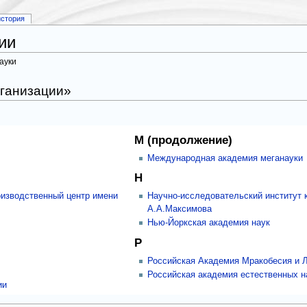
история
ии
ауки
рганизации»
М (продолжение)
Международная академия меганауки
Н
оизводственный центр имени
Научно-исследовательский институт 
А.А.Максимова
Нью-Йоркская академия наук
Р
Российская Академия Мракобесия и 
Российская академия естественных н
ии