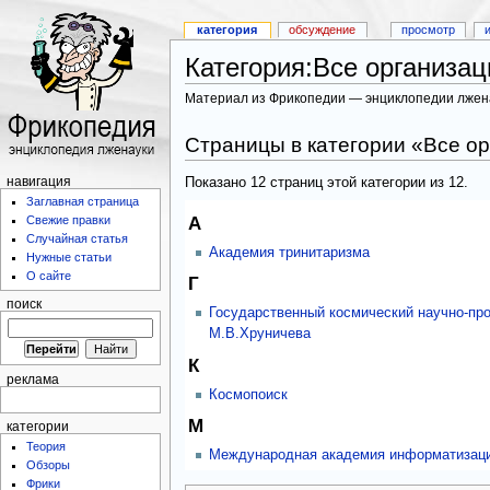
категория
обсуждение
просмотр
Категория:Все организац
Материал из Фрикопедии — энциклопедии лжен
Страницы в категории «Все о
Показано 12 страниц этой категории из 12.
навигация
Заглавная страница
А
Свежие правки
Случайная статья
Академия тринитаризма
Нужные статьи
О сайте
Г
поиск
Государственный космический научно-пр
М.В.Хруничева
К
реклама
Космопоиск
М
категории
Теория
Международная академия информатизац
Обзоры
Фрики