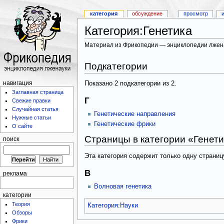
категория
обсуждение
просмотр
Категория:Генетика
Материал из Фрикопедии — энциклопедии лжен
Подкатегории
Показано 2 подкатегории из 2.
навигация
Заглавная страница
Г
Свежие правки
Случайная статья
Генетические направления
Нужные статьи
Генетические фрики
О сайте
Страницы в категории «Генети
поиск
Эта категория содержит только одну страниц
В
реклама
Волновая генетика
категории
Теория
Категория
:
Науки
Обзоры
Фрики