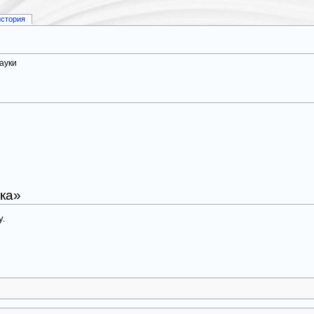
история
ауки
ка»
у.