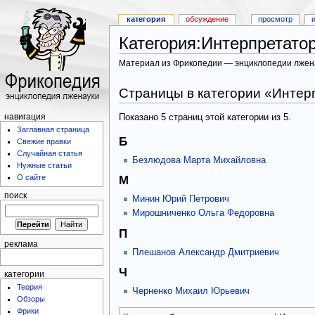
категория
обсуждение
просмотр
Категория:Интерпретато
Материал из Фрикопедии — энциклопедии лжен
Страницы в категории «Инте
Показано 5 страниц этой категории из 5.
навигация
Заглавная страница
Б
Свежие правки
Случайная статья
Безлюдова Марта Михайловна
Нужные статьи
О сайте
М
поиск
Минин Юрий Петрович
Мирошниченко Ольга Федоровна
П
реклама
Плешанов Александр Дмитриевич
Ч
категории
Теория
Черненко Михаил Юрьевич
Обзоры
Фрики