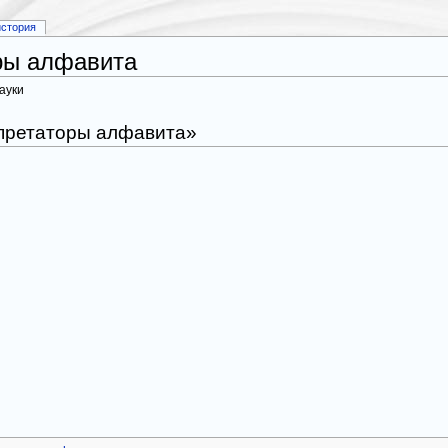
история
ры алфавита
ауки
рпретаторы алфавита»