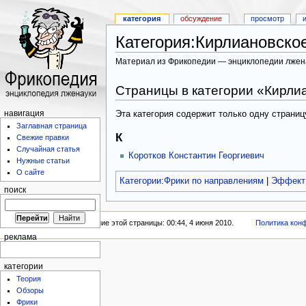
категория
обсуждение
просмотр
Категория:Кирлиановско
Материал из Фрикопедии — энциклопедии лжен
Страницы в категории «Кирли
Эта категория содержит только одну страниц
навигация
Заглавная страница
К
Свежие правки
Случайная статья
Коротков Константин Георгиевич
Нужные статьи
О сайте
Категории
:
Фрики по направлениям
|
Эффект
поиск
Последнее изменение этой страницы: 00:44, 4 июня 2010.
Политика кон
реклама
категории
Теория
Обзоры
Фрики