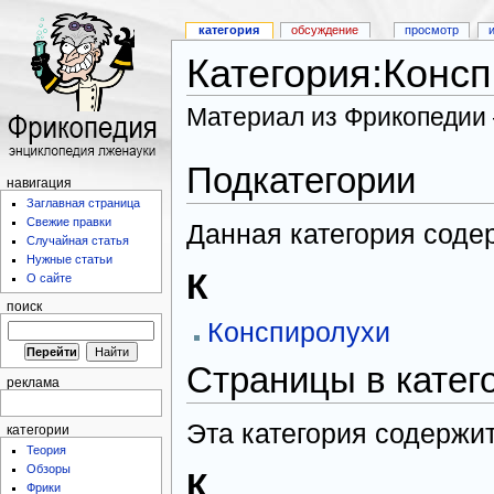
категория
обсуждение
просмотр
Категория:Конс
Материал из Фрикопедии
Подкатегории
навигация
Заглавная страница
Свежие правки
Данная категория соде
Случайная статья
Нужные статьи
К
О сайте
поиск
Конспиролухи
Страницы в катег
реклама
Эта категория содержит
категории
Теория
Обзоры
К
Фрики